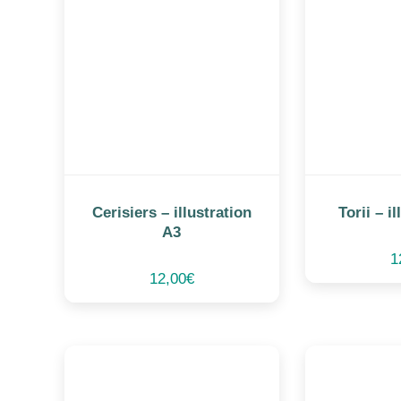
Cerisiers – illustration
Torii – i
A3
1
12,00
€