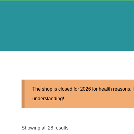
Skip
to
content
A
e
r
The shop is closed for 2026 for health reasons, I
i
understanding!
n
Sorted
Showing all 28 results