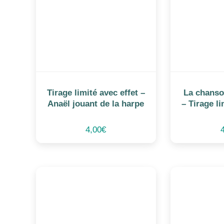
Tirage limité avec effet –
La chanson
Anaël jouant de la harpe
– Tirage li
4,00
€