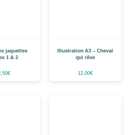
es jaquettes
Illustration A3 – Cheval
es 1 & 2
qui rêve
2,50
€
12,00
€