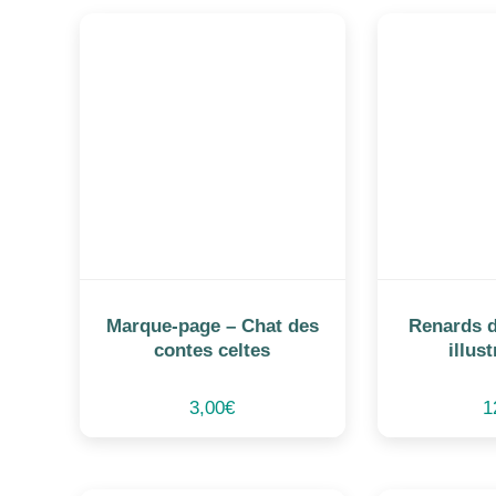
n
by
latest
Marque-page – Chat des
Renards d
contes celtes
illus
3,00
€
1