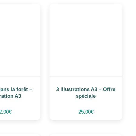
ans la forêt –
3 illustrations A3 – Offre
tration A3
spéciale
2,00
€
25,00
€