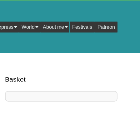
xpress
World
About me
Festivals
Patreon
Basket