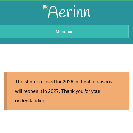
Skip
to
A
content
Primary
Menu
e
Navigation
Menu
r
i
The shop is closed for 2026 for health reasons, I
n
will reopen it in 2027. Thank you for your
understanding!
n