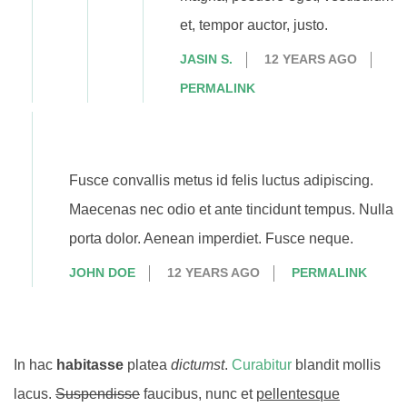
et, tempor auctor, justo.
JASIN S.
12 YEARS AGO
PERMALINK
Fusce convallis metus id felis luctus adipiscing.
Maecenas nec odio et ante tincidunt tempus. Nulla
porta dolor. Aenean imperdiet. Fusce neque.
JOHN DOE
12 YEARS AGO
PERMALINK
In hac
habitasse
platea
dictumst
.
Curabitur
blandit mollis
lacus.
Suspendisse
faucibus, nunc et
pellentesque