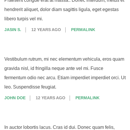
Praesent congue erat at massa.. Donec interdum, metus et
hendrerit aliquet, dolor diam sagittis ligula, eget egestas
libero turpis vel mi.
JASIN S.
12 YEARS AGO
PERMALINK
Vestibulum rutrum, mi nec elementum vehicula, eros quam
gravida nisl, id fringilla neque ante vel mi. Fusce
fermentum odio nec arcu. Etiam imperdiet imperdiet orci. Ut
leo. Suspendisse feugiat.
JOHN DOE
12 YEARS AGO
PERMALINK
In auctor lobortis lacus. Cras id dui. Donec quam felis,