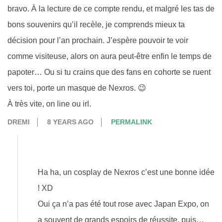
bravo. À la lecture de ce compte rendu, et malgré les tas de
bons souvenirs qu’il recèle, je comprends mieux ta
décision pour l’an prochain. J’espère pouvoir te voir
comme visiteuse, alors on aura peut-être enfin le temps de
papoter… Ou si tu crains que des fans en cohorte se ruent
vers toi, porte un masque de Nexros. 😉
À très vite, on line ou irl.
DREMI
8 YEARS AGO
PERMALINK
Ha ha, un cosplay de Nexros c’est une bonne idée
! XD
Oui ça n’a pas été tout rose avec Japan Expo, on
a souvent de grands espoirs de réussite, puis…