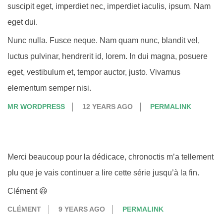
suscipit eget, imperdiet nec, imperdiet iaculis, ipsum. Nam
eget dui.
Nunc nulla. Fusce neque. Nam quam nunc, blandit vel,
luctus pulvinar, hendrerit id, lorem. In dui magna, posuere
eget, vestibulum et, tempor auctor, justo. Vivamus
elementum semper nisi.
MR WORDPRESS
12 YEARS AGO
PERMALINK
Merci beaucoup pour la dédicace, chronoctis m’a tellement
plu que je vais continuer a lire cette série jusqu’à la fin.
Clément 😆
CLÉMENT
9 YEARS AGO
PERMALINK