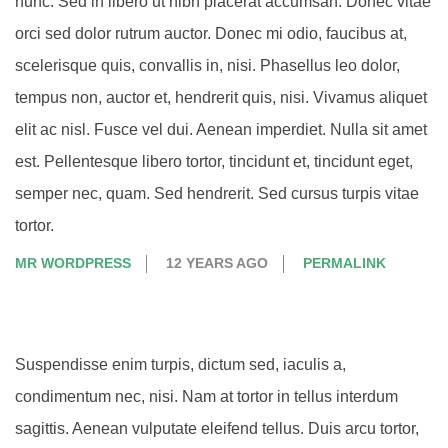
nunc. Sed in libero ut nibh placerat accumsan. Donec vitae
orci sed dolor rutrum auctor. Donec mi odio, faucibus at,
scelerisque quis, convallis in, nisi. Phasellus leo dolor,
tempus non, auctor et, hendrerit quis, nisi. Vivamus aliquet
elit ac nisl. Fusce vel dui. Aenean imperdiet. Nulla sit amet
est. Pellentesque libero tortor, tincidunt et, tincidunt eget,
semper nec, quam. Sed hendrerit. Sed cursus turpis vitae
tortor.
MR WORDPRESS
12 YEARS AGO
PERMALINK
Suspendisse enim turpis, dictum sed, iaculis a,
condimentum nec, nisi. Nam at tortor in tellus interdum
sagittis. Aenean vulputate eleifend tellus. Duis arcu tortor,