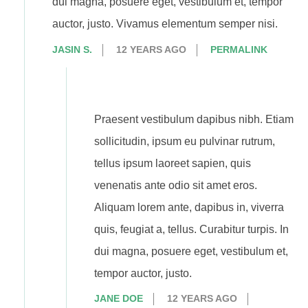
dui magna, posuere eget, vestibulum et, tempor
auctor, justo. Vivamus elementum semper nisi.
JASIN S.
12 YEARS AGO
PERMALINK
Praesent vestibulum dapibus nibh. Etiam
sollicitudin, ipsum eu pulvinar rutrum,
tellus ipsum laoreet sapien, quis
venenatis ante odio sit amet eros.
Aliquam lorem ante, dapibus in, viverra
quis, feugiat a, tellus. Curabitur turpis. In
dui magna, posuere eget, vestibulum et,
tempor auctor, justo.
JANE DOE
12 YEARS AGO