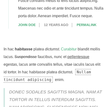
Fusce convallis metus id felis luctus adipiscing.
Maecenas nec odio et ante tincidunt tempus. Nulla
porta dolor. Aenean imperdiet. Fusce neque.
JOHN DOE
12 YEARS AGO
PERMALINK
In hac
habitasse
platea
dictumst
.
Curabitur
blandit mollis
lacus.
Suspendisse
faucibus, nunc et
pellentesque
egestas, lacus ante convallis tellus, vitae iaculis lacus elit
Nullam
id tortor. In hac habitasse platea dictumst.
tincidunt adipiscing
enim.
DONEC SODALES SAGITTIS MAGNA. NAM AT
TORTOR IN TELLUS INTERDUM SAGITTIS.