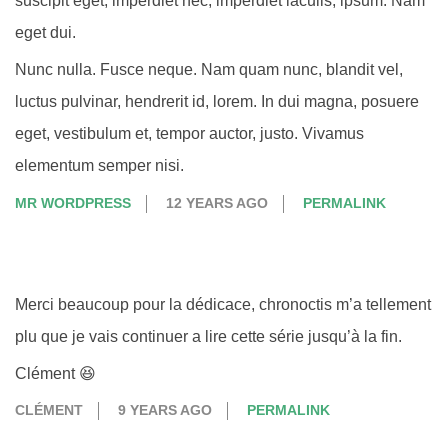
suscipit eget, imperdiet nec, imperdiet iaculis, ipsum. Nam
eget dui.
Nunc nulla. Fusce neque. Nam quam nunc, blandit vel,
luctus pulvinar, hendrerit id, lorem. In dui magna, posuere
eget, vestibulum et, tempor auctor, justo. Vivamus
elementum semper nisi.
MR WORDPRESS
12 YEARS AGO
PERMALINK
Merci beaucoup pour la dédicace, chronoctis m’a tellement
plu que je vais continuer a lire cette série jusqu’à la fin.
Clément 😆
CLÉMENT
9 YEARS AGO
PERMALINK