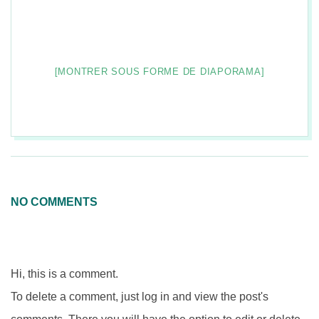
n
[MONTRER SOUS FORME DE DIAPORAMA]
2026-
08-
08
NO COMMENTS
Hi, this is a comment.
To delete a comment, just log in and view the post's