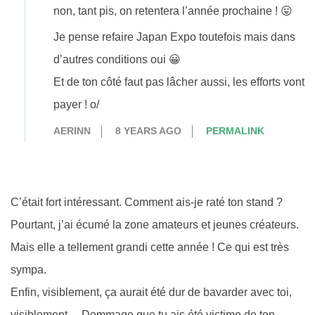
non, tant pis, on retentera l’année prochaine ! 😛
Je pense refaire Japan Expo toutefois mais dans
d’autres conditions oui 😀
Et de ton côté faut pas lâcher aussi, les efforts vont
payer ! o/
AERINN
8 YEARS AGO
PERMALINK
C’était fort intéressant. Comment ais-je raté ton stand ?
Pourtant, j’ai écumé la zone amateurs et jeunes créateurs.
Mais elle a tellement grandi cette année ! Ce qui est très
sympa.
Enfin, visiblement, ça aurait été dur de bavarder avec toi,
visiblement… Dommage que tu ais été victime de ton