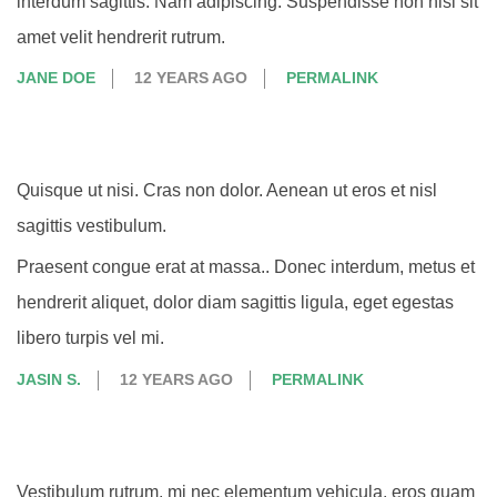
interdum sagittis. Nam adipiscing. Suspendisse non nisl sit
amet velit hendrerit rutrum.
JANE DOE
12 YEARS AGO
PERMALINK
Quisque ut nisi. Cras non dolor. Aenean ut eros et nisl
sagittis vestibulum.
Praesent congue erat at massa.. Donec interdum, metus et
hendrerit aliquet, dolor diam sagittis ligula, eget egestas
libero turpis vel mi.
JASIN S.
12 YEARS AGO
PERMALINK
Vestibulum rutrum, mi nec elementum vehicula, eros quam