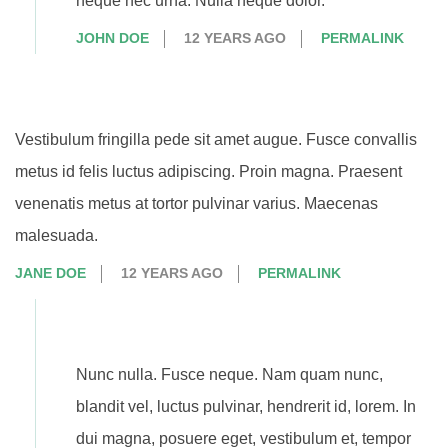
neque nec urna. Nulla neque dolor.
JOHN DOE
12 YEARS AGO
PERMALINK
Vestibulum fringilla pede sit amet augue. Fusce convallis
metus id felis luctus adipiscing. Proin magna. Praesent
venenatis metus at tortor pulvinar varius. Maecenas
malesuada.
JANE DOE
12 YEARS AGO
PERMALINK
Nunc nulla. Fusce neque. Nam quam nunc,
blandit vel, luctus pulvinar, hendrerit id, lorem. In
dui magna, posuere eget, vestibulum et, tempor