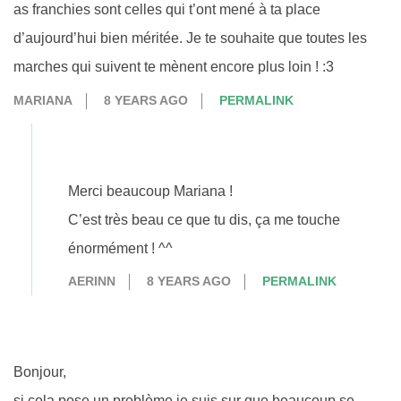
as franchies sont celles qui t’ont mené à ta place
d’aujourd’hui bien méritée. Je te souhaite que toutes les
marches qui suivent te mènent encore plus loin ! :3
MARIANA
8 YEARS AGO
PERMALINK
Merci beaucoup Mariana !
C’est très beau ce que tu dis, ça me touche
énormément ! ^^
AERINN
8 YEARS AGO
PERMALINK
Bonjour,
si cela pose un problème je suis sur que beaucoup se