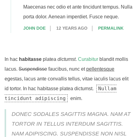
Maecenas nec odio et ante tincidunt tempus. Nulla
porta dolor. Aenean imperdiet. Fusce neque.
JOHN DOE
12 YEARS AGO
PERMALINK
In hac
habitasse
platea
dictumst
.
Curabitur
blandit mollis
lacus.
Suspendisse
faucibus, nunc et
pellentesque
egestas, lacus ante convallis tellus, vitae iaculis lacus elit
Nullam
id tortor. In hac habitasse platea dictumst.
tincidunt adipiscing
enim.
DONEC SODALES SAGITTIS MAGNA. NAM AT
TORTOR IN TELLUS INTERDUM SAGITTIS.
NAM ADIPISCING. SUSPENDISSE NON NISL