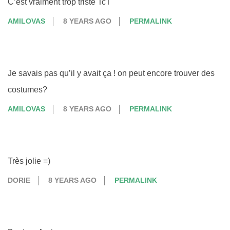
C’est vraiment trop triste TcT
AMILOVAS
8 YEARS AGO
PERMALINK
Je savais pas qu’il y avait ça ! on peut encore trouver des
costumes?
AMILOVAS
8 YEARS AGO
PERMALINK
Très jolie =)
DORIE
8 YEARS AGO
PERMALINK