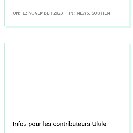
2023-
ON:
12 NOVEMBER 2023
IN:
NEWS
,
SOUTIEN
11-
12
Infos pour les contributeurs Ulule