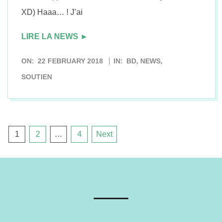
XD) Haaa… ! J’ai
LIRE LA NEWS ►
2018-
ON:
22 FEBRUARY 2018
IN:
BD
,
NEWS
,
02-
SOUTIEN
22
Posts
1
2
…
4
Next
pagination