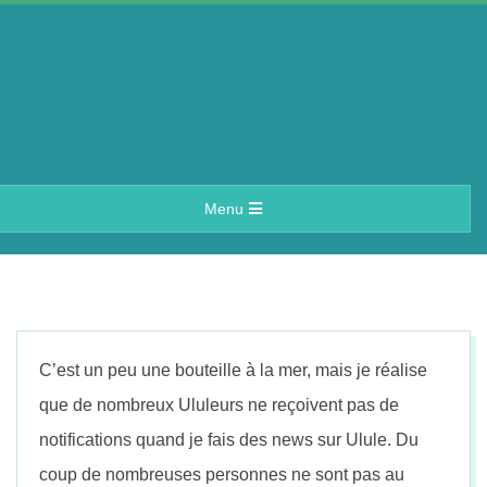
Skip
to
content
A
Primary
Menu
e
Navigation
Menu
r
i
C’est un peu une bouteille à la mer, mais je réalise
n
que de nombreux Ululeurs ne reçoivent pas de
notifications quand je fais des news sur Ulule. Du
coup de nombreuses personnes ne sont pas au