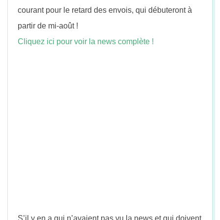
n
courant pour le retard des envois, qui débuteront à
partir de mi-août !
Cliquez ici pour voir la news complète !
S’il y en a qui n’avaient pas vu la news et qui doivent