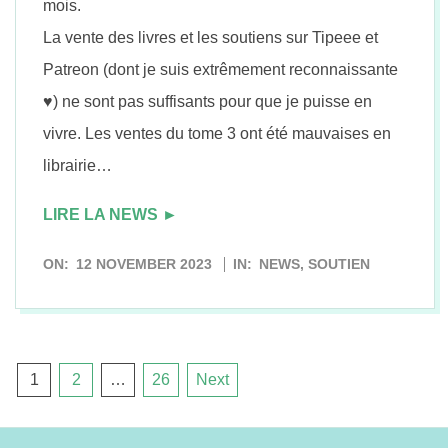
mois.
La vente des livres et les soutiens sur Tipeee et
Patreon (dont je suis extrêmement reconnaissante
♥) ne sont pas suffisants pour que je puisse en
vivre. Les ventes du tome 3 ont été mauvaises en
librairie…
LIRE LA NEWS ►
2023-
ON:
12 NOVEMBER 2023
IN:
NEWS
,
SOUTIEN
11-
12
Posts
1
2
…
26
Next
pagination