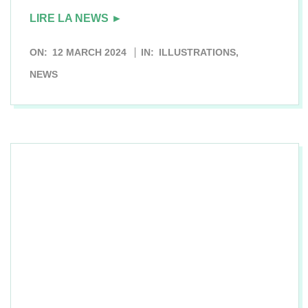
LIRE LA NEWS ►
2024-
ON:
12 MARCH 2024
IN:
ILLUSTRATIONS
,
03-
NEWS
12