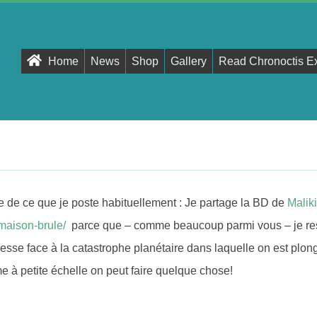
Primary
Home
News
Shop
Gallery
Read Chronoctis E
Navigation
Menu
e de ce que je poste habituellement : Je partage la BD de
Maliki
a-maison-brule/
parce que – comme beaucoup parmi vous – je r
esse face à la catastrophe planétaire dans laquelle on est plong
à petite échelle on peut faire quelque chose!