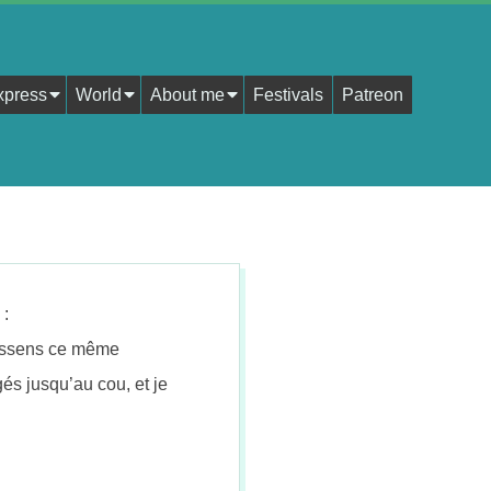
xpress
World
About me
Festivals
Patreon
:
essens ce même
és jusqu’au cou, et je