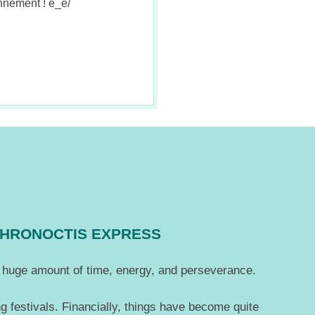
nnement ! è_é/
CHRONOCTIS EXPRESS
 a huge amount of time, energy, and perseverance.
g festivals. Financially, things have become quite