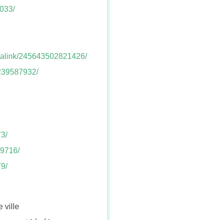
033/
malink/245643502821426/
239587932/
3/
29716/
9/
e ville