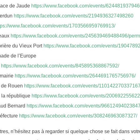
place de Jaude
https://www.facebook.com/events/624481937946
Verdun
https://www.facebook.com/events/2194936327498260
tps://www.facebook.com/events/1703566959769913/
reaux
https://www.facebook.com/events/245639469488496/per
brière du Vieux Port
https://www.facebook.com/events/1904789
nade de l’Europe
e
https://www.facebook.com/events/845895368867592/
 mairie
https://www.facebook.com/events/2644691765756976/
le de Rouen
https://www.facebook.com/events/110142270337167
 la république
https://www.facebook.com/events/20069225562
naud Bernard
https://www.facebook.com/events/96612494023847
réfecture
https://www.facebook.com/events/308246963087327/
utres, n’hésitez pas à regarder si quelque chose se fait dans votr