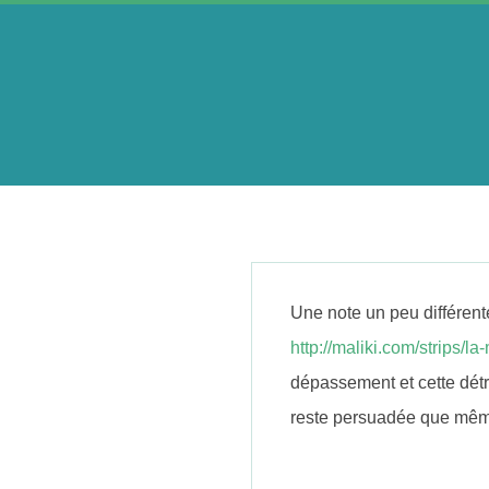
Skip
to
content
A
e
r
Une note un peu différent
i
http://maliki.com/strips/l
dépassement et cette détr
n
reste persuadée que même 