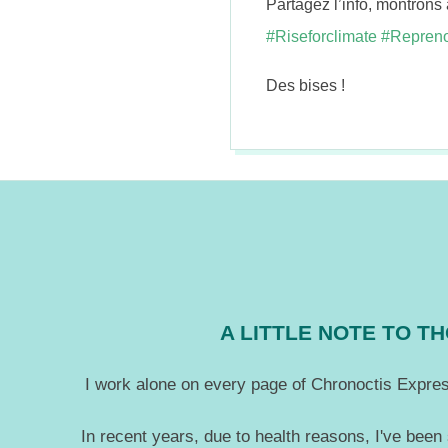
Partagez l’info, montrons
#
Riseforclimate
#
Repreno
Des bises !
2018-
09-
05
A LITTLE NOTE TO 
I work alone on every page of Chronoctis Express
In recent years, due to health reasons, I've been