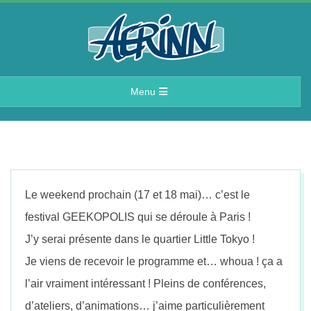
Skip
to
content
A
Primary
Menu
e
Navigation
Menu
r
i
Le weekend prochain (17 et 18 mai)… c’est le
n
festival GEEKOPOLIS qui se déroule à Paris !
J’y serai présente dans le quartier Little Tokyo !
n
Je viens de recevoir le programme et… whoua ! ça a
l’air vraiment intéressant ! Pleins de conf
érences,
d’ateliers, d’animations… j’aime particulièrement