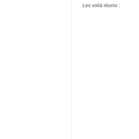
n
Les voilà réunis :