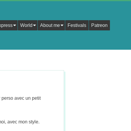
xpress
World
About me
Festivals
Patreon
!
 perso avec un petit
oi, avec mon style.