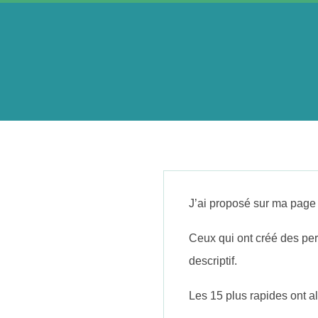
Skip
to
content
A
e
r
J’ai proposé sur ma page
i
Ceux qui ont créé des per
descriptif.
n
Les 15 plus rapides ont a