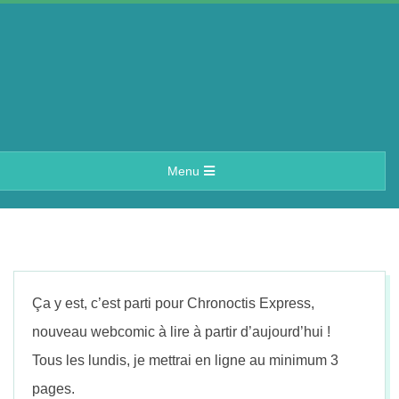
Skip
to
content
A
Primary
Menu
e
Navigation
Menu
r
i
Ça y est, c’est parti pour Chronoctis Express,
n
nouveau webcomic à lire à partir d’aujourd’hui !
Tous les lundis, je mettrai en ligne au minimum 3
pages.